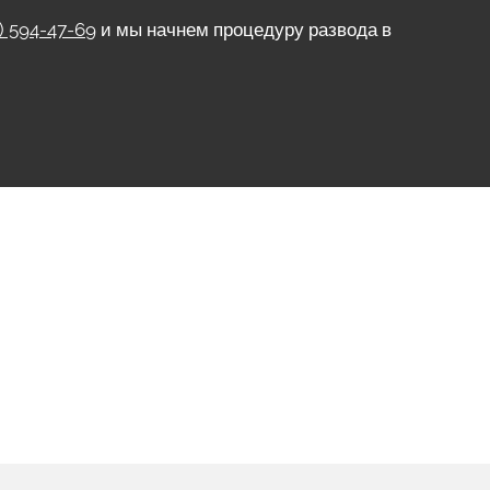
) 594-47-69
и мы начнем процедуру развода в