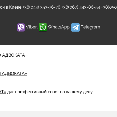
фон в Киеве
+38(044) 353-76-76
+38(067) 443-86-54
+38(050
Viber
,
WhatsApp
,
Telegram
 АДВОКАТА»
 АДВОКАТА»
АТ»
даст эффективный совет по вашему делу