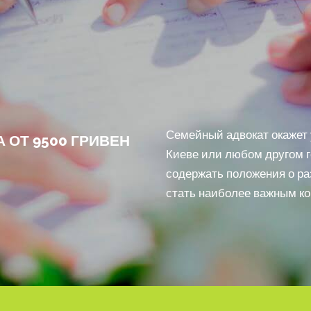
Семейный адвокат окажет 
 ОТ 9500 ГРИВЕН
Киеве или любом другом г
содержать положения о ра
стать наиболее важным ко