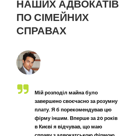
НАШИХ АДВОКАТІВ
ПО СІМЕЙНИХ
СПРАВАХ
Мій розподіл майна було
завершено своєчасно за розумну
плату. Я б порекомендував цю
фірму іншим. Вперше за 20 років
в Києві я відчував, що маю
справу з адвокатською фірмою,