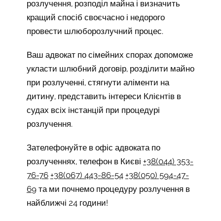
розлучення, розподіл майна і визначить
кращий спосіб своєчасно і недорого
провести шлюборозлучний процес.
Ваш адвокат по сімейних спорах допоможе
укласти шлюбний договір, розділити майно
при розлученні, стягнути аліменти на
дитину, представить інтереси Клієнтів в
судах всіх інстанцій при процедурі
розлучення.
Зателефонуйте в офіс адвоката по
розлученнях, телефон в Києві
+38(044) 353-
76-76
+38(067) 443-86-54
+38(050) 594-47-
69
та ми почнемо процедуру розлучення в
найближчі 24 години!