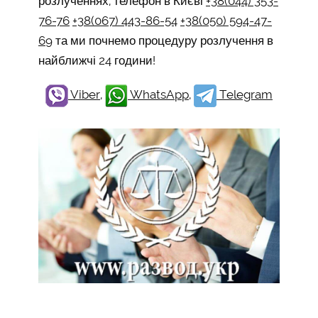
розлученнях, телефон в Києві
+38(044) 353-
76-76
+38(067) 443-86-54
+38(050) 594-47-
69
та ми почнемо процедуру розлучення в
найближчі 24 години!
Viber
,
WhatsApp
,
Telegram