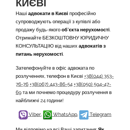
КИЄВІ
Наші
адвокати в Києві
професійно
супроводжують операції з купівлі або
продажу будь-якого
об'єкта нерухомості
.
Отримайте БЕЗКОШТОВНУ ЮРИДИЧНУ
КОНСУЛЬТАЦІЮ від наших
адвокатів з
питань нерухомості
.
Зателефонуйте в офіс адвоката по
розлученнях, телефон в Києві
+38(044) 353-
76-76
+38(067) 443-86-54
+38(050) 594-47-
69
та ми почнемо процедуру розлучення в
найближчі 24 години!
Viber
,
WhatsApp
,
Telegram
Ми відповімо на всі Ваші запитання:
Як