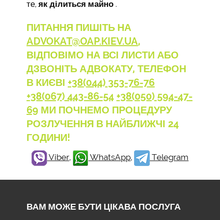
те,
як ділиться майно
.
ПИТАННЯ ПИШІТЬ НА
ADVOKAT@OAP.KIEV.UA
,
ВІДПОВІМО НА ВСІ ЛИСТИ АБО
ДЗВОНІТЬ АДВОКАТУ, ТЕЛЕФОН
В КИЄВІ
+38(044) 353-76-76
+38(067) 443-86-54
+38(050) 594-47-
69
МИ ПОЧНЕМО ПРОЦЕДУРУ
РОЗЛУЧЕННЯ В НАЙБЛИЖЧІ 24
ГОДИНИ!
Viber
,
WhatsApp
,
Telegram
ВАМ МОЖЕ БУТИ ЦІКАВА ПОСЛУГА