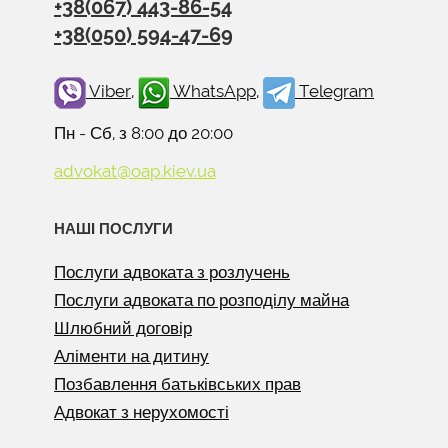
+38(067) 443-86-54
+38(050) 594-47-69
Viber
,
WhatsApp
,
Telegram
Пн - Сб, з 8:00 до 20:00
advokat@oap.kiev.ua
НАШІ ПОСЛУГИ
Послуги адвоката з розлучень
Послуги адвоката по розподілу майна
Шлюбний договір
Аліменти на дитину
Позбавлення батьківських прав
Адвокат з нерухомості