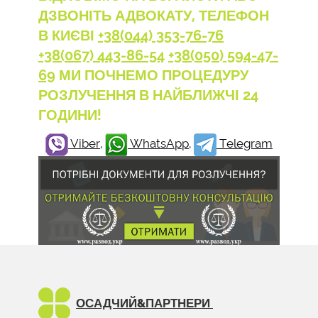
ДЗВОНІТЬ АДВОКАТУ, ТЕЛЕФОН
В КИЄВІ
+38(044) 353-76-76
+38(067) 443-86-54
+38(050) 594-47-
69
МИ ПОЧНЕМО ПРОЦЕДУРУ
РОЗЛУЧЕННЯ В НАЙБЛИЖЧІ 24
ГОДИНИ!
Viber
,
WhatsApp
,
Telegram
ОСАДЧИЙ&
ПАРТНЕРИ