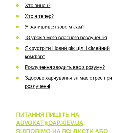
Хто винен?
Хто я тепер?
Я залишився зовсім сам?
18 уроків мого власного розлучення
Як зустріти Новий рік: цілі і сімейний
комфорт
Розлучення зводить вас з розуму?
Здорове харчування знімає стрес при
розлученні
ПИТАННЯ ПИШІТЬ НА
ADVOKAT@OAP.KIEV.UA
,
ВІДПОВІМО НА ВСІ ЛИСТИ АБО