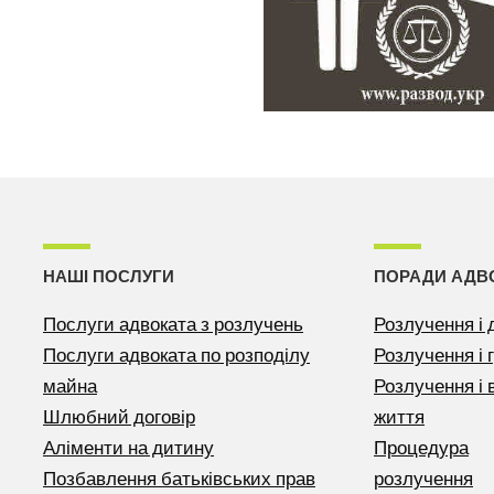
НАШІ ПОСЛУГИ
ПОРАДИ АДВ
Послуги адвоката з розлучень
Розлучення і 
Послуги адвоката по розподілу
Розлучення і 
майна
Розлучення і
Шлюбний договір
життя
Аліменти на дитину
Процедура
Позбавлення батьківських прав
розлучення