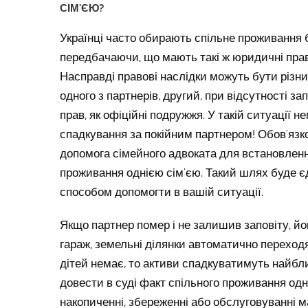
СІМ'ЄЮ?
Українці часто обирають спільне проживання 
передбачаючи, що мають такі ж юридичні права
Насправді правові наслідки можуть бути різни
одного з партнерів, другий, при відсутності за
прав, як офіційні подружжя. У такій ситуації н
спадкування за покійним партнером! Обов'яз
допомога сімейного адвоката для встановленн
проживання однією сім'єю. Такий шлях буде
способом допомогти в вашій ситуації.
Якщо партнер помер і не залишив заповіту, йо
гараж, земельні ділянки автоматично переходя
дітей немає, то активи спадкуватимуть найбли
довести в суді факт спільного проживання одн
накопиченні, збереженні або обслуговуванні м