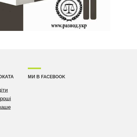
ОКАТА
МИ В FACEBOOK
діти
гроші
 ваше