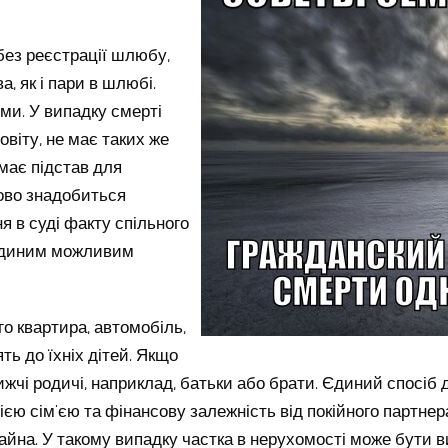
без реєстрації шлюбу,
, як і пари в шлюбі.
ми. У випадку смерті
повіту, не має таких же
емає підстав для
ково знадобиться
я в суді факту спільного
 єдиним можливим
го квартира, автомобіль,
ть до їхніх дітей. Якщо
жчі родичі, наприклад, батьки або брати. Єдиний спосіб
ією сім'єю та фінансову залежність від покійного партнер
айна. У такому випадку частка в нерухомості може бути в