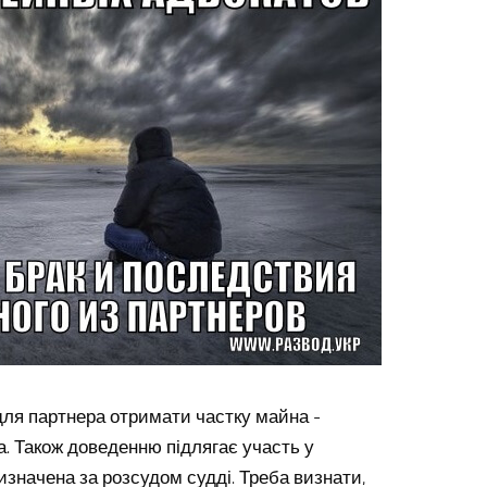
 для партнера отримати частку майна -
а. Також доведенню підлягає участь у
изначена за розсудом судді. Треба визнати,