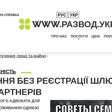
РУС
УКР
НИХ СПРАВАХ
WWW.РАЗВОД.
УК
ПРО НАС
ПОСЛУГИ
ЦІНА
ПОР
лучення: гроші та майно
›
СНІСТЬ
НЯ БЕЗ РЕЄСТРАЦІЇ ШЛЮ
АРТНЕРІВ
ОГО АДВОКАТА ДЛЯ
РОЖИВАННЯ ОДНІЄЮ