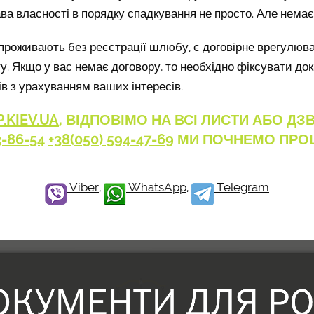
а власності в порядку спадкування не просто. Але немає
і проживають без реєстрації шлюбу, є договірне врегулюва
у. Якщо у вас немає договору, то необхідно фіксувати до
в з урахуванням ваших інтересів.
.KIEV.UA
, ВІДПОВІМО НА ВСІ ЛИСТИ АБО ДЗ
3-86-54
+38(050) 594-47-69
МИ ПОЧНЕМО ПРОЦ
Viber
,
WhatsApp
,
Telegram